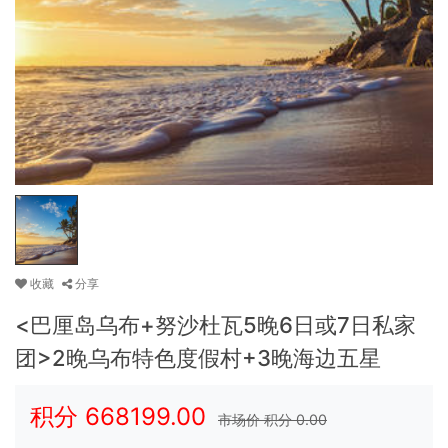
收藏
分享
<巴厘岛乌布+努沙杜瓦5晚6日或7日私家
团>2晚乌布特色度假村+3晚海边五星
积分
668199.00
市场价 积分
0.00