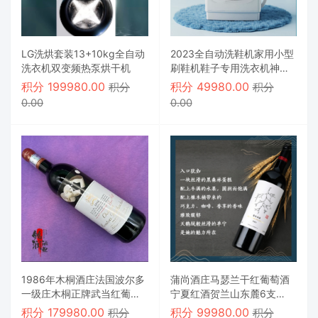
LG洗烘套装13+10kg全自动
2023全自动洗鞋机家用小型
洗衣机双变频热泵烘干机
刷鞋机鞋子专用洗衣机神器
袜子洗脱一体
积分
199980.00
积分
49980.00
积分
积分
0.00
0.00
1986年木桐酒庄法国波尔多
蒲尚酒庄马瑟兰干红葡萄酒
一级庄木桐正牌武当红葡萄
宁夏红酒贺兰山东麓6支
酒
750ml整箱2020年
积分
179980.00
积分
99980.00
积分
积分