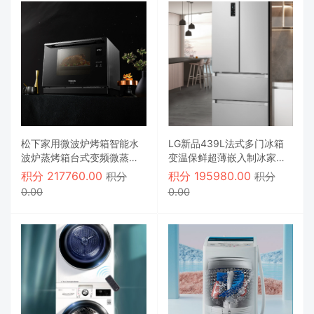
松下家用微波炉烤箱智能水
LG新品439L法式多门冰箱
波炉蒸烤箱台式变频微蒸烤
变温保鲜超薄嵌入制冰家用
一体机
电冰箱
积分
217760.00
积分
195980.00
积分
积分
0.00
0.00