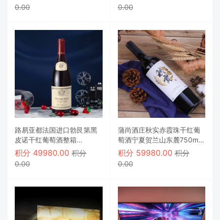
0.00
0.00
路易亚都法国进口勃艮第黑
蒲尚酒庄秋实赤霞珠干红葡
皮诺干红葡萄酒整箱
萄酒宁夏贺兰山东麓750ml
750ml*6
整箱6支2017年
积分
49980.00
积分
59980.00
积分
积分
0.00
0.00