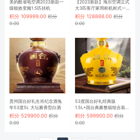
美的酷省电空调2023新款一
【2023新款】海尔空调立式
级能效变频1.5匹挂机
大3匹客厅家用柜机柜式一级
能效
积分
109999.00
积分
128888.00
积分
积分
0.00
0.00
贵州国台好礼生肖纪念酒兔
53度国台好礼经典版
年53度5L 大坛酱香型白酒
1.5L+国台典酱整箱组合装
白酒500ml*6
积分
529900.00
积分
599900.00
积分
积分
0.00
0.00