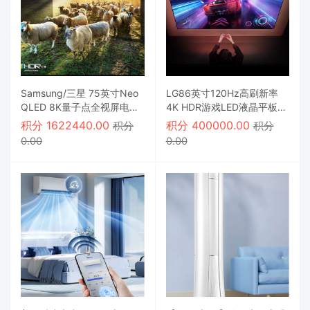
Samsung/三星 75英寸Neo
LG86英寸120Hz高刷新率
QLED 8K量子点全视屏电视
4K HDR游戏LED液晶平板电
机
视机
积分
1622440.00
积分
400000.00
积分
积分
0.00
0.00