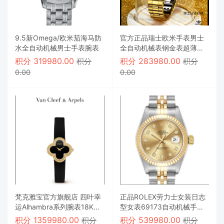
9.5新Omega/欧米茄海马防
官方正品瑞士欧米手表男士
水全自动机械男士手表腕表
全自动机械表钢金表超薄夜
光十大名表茄
积分
319980.00
积分
283980.00
积分
积分
0.00
0.00
梵克雅宝官方旗舰店 四叶幸
正品ROLEX劳力士女装日志
运Alhambra系列腕表18K黄
型女表69173自动机械手表
金缟玛瑙手表
原镶钻款18K金
积分
1359980.00
积分
539980.00
积分
积分