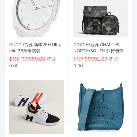
GUCCI/古驰 新季25H Ultra-
COACH/蔻驰 CHARTER
thin 38毫米腕表
NORTH/SOUTH 斜挎包带迷
彩印花混合袋
积分
199999.00
积分
99992.00
积分
积分
0.00
0.00