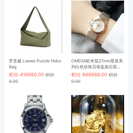
罗意威 Loewe Puzzle Hobo
OMEGA欧米茄27mm星座系
Bag
列白色珍珠贝母盘面石英手
表女士正品98新
积分
419980.00
积分
888888.00
积分
积分
0.00
0.00