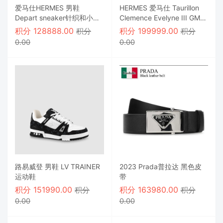
爱马仕HERMES 男鞋
HERMES 爱马仕 Taurillon
Depart sneaker针织和小牛
Clemence Evelyne III GM
皮运动鞋，浅色鞋底打造现
蓝色牛仔裤
积分
128888.00
积分
199999.00
积分
积分
代运动外观
0.00
0.00
路易威登 男鞋 LV TRAINER
2023 Prada普拉达 黑色皮
运动鞋
带
积分
151990.00
积分
163980.00
积分
积分
0.00
0.00