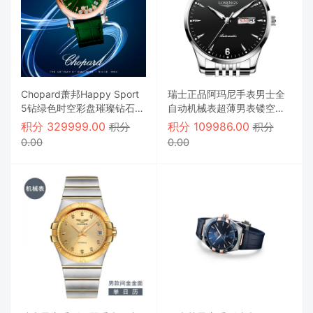
Chopard萧邦Happy Sport
瑞士正品阿玛尼手表男士全
5钻绿色时空彩盘璀璨钻石石
自动机械表超薄男表镂空防
英女士手表
水夜光腕表
积分
329999.00
积分
109986.00
积分
积分
0.00
0.00