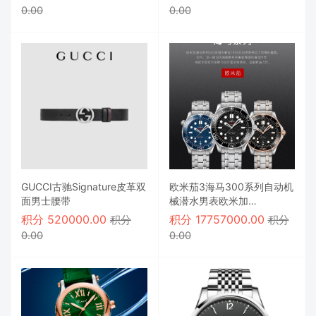
0.00
0.00
GUCCI古驰Signature皮革双
欧米茄3海马300系列自动机
面男士腰带
械潜水男表欧米加
210.22.42.20.01.001.
积分
520000.00
积分
17757000.00
积分
积分
0.00
0.00