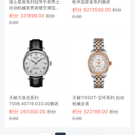
瑞士星座系列冠琴手表男士
欧米茄星座系列腕表
自动机械表男表镂空潮流夜
积分
8213500.00
积分
光防水男腕表
积分
331896.00
积分
0.00
0.00
天梭力洛克系列
天梭TISSOT-宝环系列 自动
T006.407.16.033.00腕表
机械女表
积分
265000.00
积分
322199.00
积分
积分
0.00
0.00