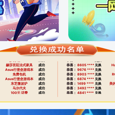
赫莎宫廷法式家具
成功
恭喜：
8074 ****
兑换
等离子电视
成功
恭喜：
9731 ****
兑换
东芝微波炉
成功
恭喜：
6163 ****
兑换
Happy Sport 5
成功
恭喜：
1727 ****
兑换
As
500元 筹码
成功
恭喜：
8175 ****
兑换
飞
天使嫩模
成功
恭喜：
2530 ****
兑换
R
免费包机
成功
恭喜：
8053 ****
兑换
庭院沙发
成功
恭喜：
3013 ****
兑换
As
ROLEX-潜航者
成功
恭喜：
5040 ****
兑换
飞天茅台500ml
成功
恭喜：
6283 ****
兑换
赫莎宫廷法式家具
成功
恭喜：
8605 ****
兑换
H
Asus行堡垒游戏本
成功
恭喜：
9676 ****
兑换
免费包机
成功
恭喜：
8903 ****
兑换
R
Asus行堡垒游戏本
成功
恭喜：
6874 ****
兑换
东芝微波炉
成功
恭喜：
1499 ****
兑换
美的
马尔代夫
成功
恭喜：
3492 ****
兑换
100元 话费
成功
恭喜：
4841 ****
兑换
东芝微波炉
成功
恭喜：
4646 ****
兑换
R
飞天茅台500ml
成功
恭喜：
5840 ****
兑换
美的J18P抽油烟机
成功
恭喜：
7149 ****
兑换
ROLEX-潜航者
成功
恭喜：
9933 ****
兑换
东芝微波炉
成功
恭喜：
7397 ****
兑换
H
Happy Sport 5
成功
恭喜：
6673 ****
兑换