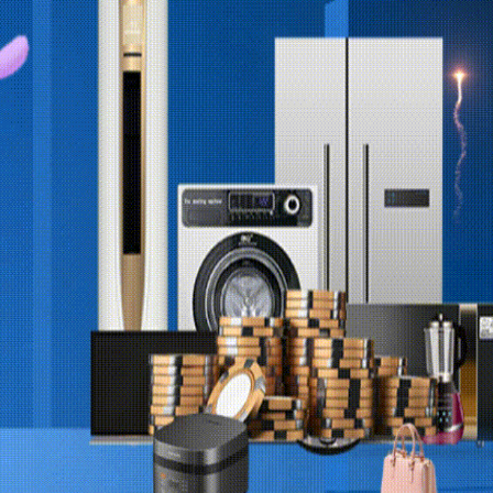
天使嫩模
成功
马尔代夫
成功
大福黄金吊坠
成功
莎宫廷法式家具
成功
us行堡垒游戏本
成功
ua Wei P50
成功
OLEX-潜航者
成功
马尔代夫
成功
等离子电视
成功
appy Sport 5
成功
庭院沙发
成功
大福黄金吊坠
成功
OLEX-潜航者
成功
100元 话费
成功
马尔代夫
成功
电动烟灰缸
成功
庭院沙发
成功
us行堡垒游戏本
成功
大福黄金吊坠
成功
天茅台500ml
成功
100元 话费
成功
电动烟灰缸
成功
100元 话费
成功
莎宫廷法式家具
成功
100元 话费
成功