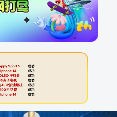
庭院沙发
成功
马尔代夫
成功
马尔代夫
成功
us行堡垒游戏本
成功
天茅台500ml
成功
OLEX-潜航者
成功
东芝微波炉
成功
us行堡垒游戏本
成功
等离子电视
成功
等离子电视
成功
appy Sport 5
成功
Iphone 14
成功
OLEX-潜航者
成功
等离子电视
成功
J18P抽油烟机
成功
100元 话费
成功
Iphone 14
成功
OLEX-潜航者
成功
电动烟灰缸
成功
天使嫩模
成功
东芝微波炉
成功
ua Wei P50
成功
马尔代夫
成功