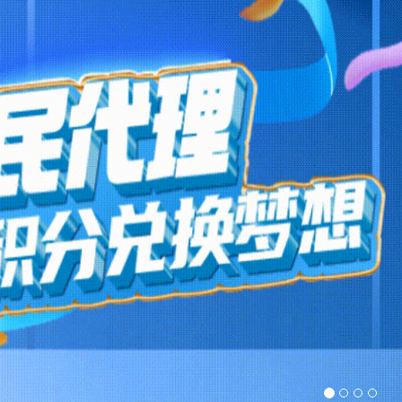
免费包机
成功
恭喜：
4961 ****
兑换
等离子电视
成功
恭喜：
6885 ****
兑换
赫莎宫廷法式家具
成功
恭喜：
7688 ****
兑换
周
Hua Wei P50
成功
恭喜：
9715 ****
兑换
赫
100元 话费
成功
恭喜：
1818 ****
兑换
As
赫莎宫廷法式家具
成功
恭喜：
4583 ****
兑换
H
Happy Sport 5
成功
恭喜：
7022 ****
兑换
R
ROLEX-潜航者
成功
恭喜：
9386 ****
兑换
Hua Wei P50
成功
恭喜：
7284 ****
兑换
电动烟灰缸
成功
恭喜：
6344 ****
兑换
H
周大福黄金吊坠
成功
恭喜：
6931 ****
兑换
周大福黄金吊坠
成功
恭喜：
4403 ****
兑换
周
Iphone 14
成功
恭喜：
5872 ****
兑换
R
500元 筹码
成功
恭喜：
7788 ****
兑换
500元 筹码
成功
恭喜：
7718 ****
兑换
天使嫩模
成功
恭喜：
1440 ****
兑换
100元 话费
成功
恭喜：
7250 ****
兑换
免费包机
成功
恭喜：
7493 ****
兑换
As
Asus行堡垒游戏本
成功
恭喜：
9155 ****
兑换
周
东芝微波炉
成功
恭喜：
6891 ****
兑换
飞
等离子电视
成功
恭喜：
8393 ****
兑换
Hua Wei P50
成功
恭喜：
1418 ****
兑换
ROLEX-潜航者
成功
恭喜：
9778 ****
兑换
周大福黄金吊坠
成功
恭喜：
1339 ****
兑换
赫
Happy Sport 5
成功
恭喜：
4520 ****
兑换