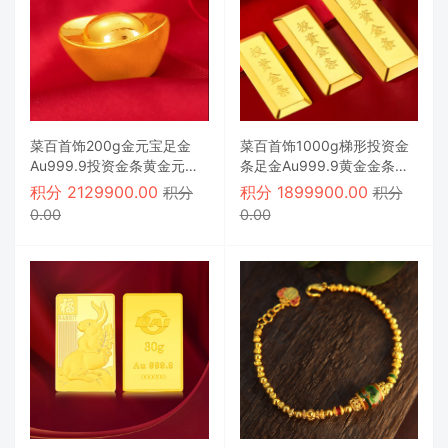
菜百首饰200g金元宝足金
菜百首饰1000g梯形投资金
Au999.9投资金条黄金元宝
条足金Au999.9黄金金条金
金条
砖投资
积分
2129900.00
积分
1899900.00
积分
积分
0.00
0.00