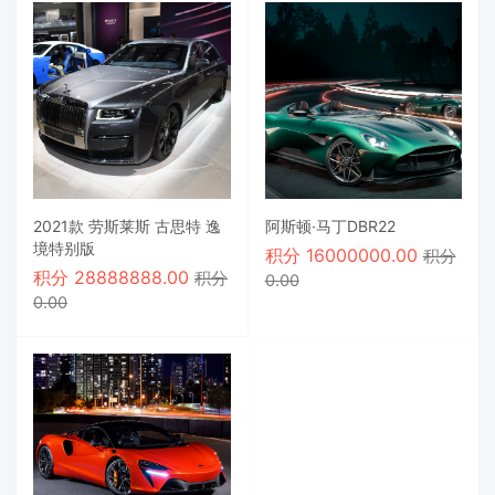
2021款 劳斯莱斯 古思特 逸
阿斯顿·马丁DBR22
境特别版
积分
16000000.00
积分
积分
28888888.00
积分
0.00
0.00