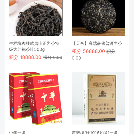
牛栏坑肉桂武夷山正岩茶特
【天帝】高端奢侈普洱生茶
级大红袍茶叶500g
积分
56888.00
积分
积分
18888.00
积分 0.00
0.00
中华一条
黄鹤楼(硬1916如意)一条