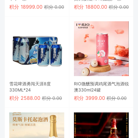
积分
18999.00
积分
18800.00
积分 0.00
积分 0.00
雪花啤酒勇闯天涯8度
RIO微醺预调鸡尾酒气泡酒锐
330ML*24
澳330ml24罐
积分
2588.00
积分
3999.00
积分 0.00
积分 0.00