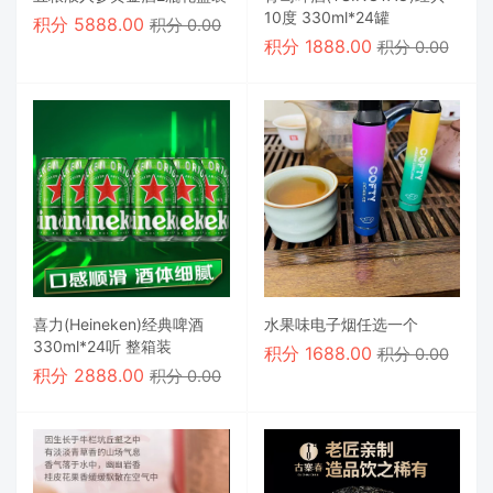
10度 330ml*24罐
积分
5888.00
积分 0.00
积分
1888.00
积分 0.00
喜力(Heineken)经典啤酒
水果味电子烟任选一个
330ml*24听 整箱装
积分
1688.00
积分 0.00
积分
2888.00
积分 0.00