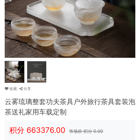
收藏
分享
云雾琉璃整套功夫茶具户外旅行茶具套装泡
茶送礼家用车载定制
积分
663376.00
市场价 积分
0.00