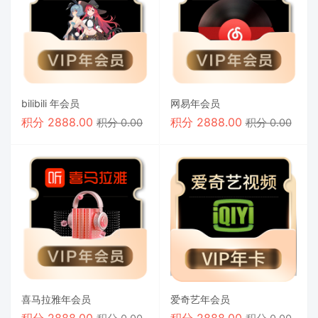
bilibili 年会员
网易年会员
积分
2888.00
积分
2888.00
积分 0.00
积分 0.00
喜马拉雅年会员
爱奇艺年会员