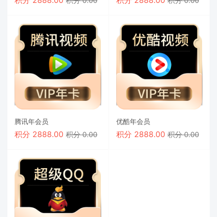
积分
2888.00
积分
2888.00
积分 0.00
积分 0.00
腾讯年会员
优酷年会员
积分
2888.00
积分
2888.00
积分 0.00
积分 0.00