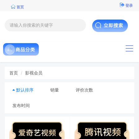
登录
首页
导航
首页
影视会员
默认排序
销量
评价次数
发布时间